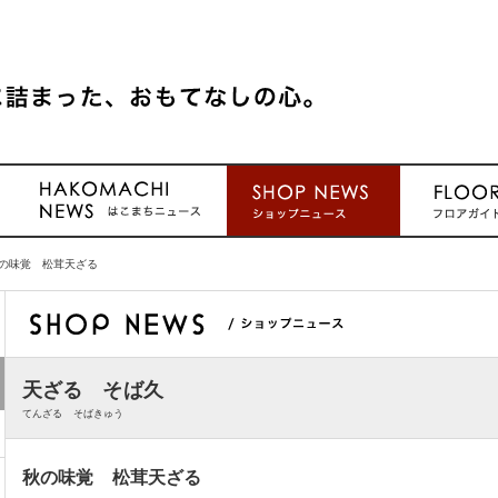
の味覚 松茸天ざる
天ざる そば久
てんざる そばきゅう
秋の味覚 松茸天ざる