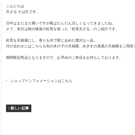
こんにちは
天ざる そば久です。
日中はまだまだ暑いですが夜はだんだん涼しくなってきましたね。
さて、本日は秋の味覚の松茸を使った「松茸天ざる」のご紹介です。
松茸を天婦羅にし、香りを衣で閉じ込めた贅沢な一品。
付け合わせにはこちらも旬の木の子の天婦羅、めぎすの真蒸の天婦羅をご用意
期間限定商品となりますので、お早めのご来店をお待ちしております。
ショップインフォメーションはこちら
‹ 新しい記事