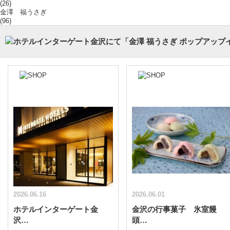
(26)
金澤 福うさぎ
(96)
2026.06.16
2026.06.01
ホテルインターゲート金
金沢の行事菓子 氷室饅
沢…
頭…