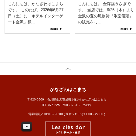
こんにちは、かなざわはこまち
こんにちは。 金澤福うさぎで
です。 このたび、2026年6月27
す。 当店では、6/25（木）より
日（土）に「ホテルインターゲ
金沢の夏の風物詩『氷室饅頭』
ート金沢」様...
の販売をし...
かなざわはこまち
〒920-0909 石川県金沢市袋町1番1号 かなざわはこまち
TEL.
076-225-8600
（ル・キューブ金沢）
営業時間／10:00～20:00 ( 飲食フロアは11:00～22:00 )