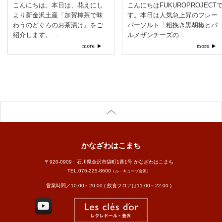
こんにちは。本日は、花えにし
こんにちはFUKUROPROJECT
より新金沢土産「加賀棒茶で味
す。本日は人気急上昇のフレー
わうのどぐろのお茶漬け』をご
バーソルト「粗挽き黒胡椒とパ
紹介します。 ...
ルメザンチーズの...
かなざわはこまち
〒920-0909 石川県金沢市袋町1番1号 かなざわはこまち
TEL.
076-225-8600
（ル・キューブ金沢）
営業時間／10:00～20:00 ( 飲食フロアは11:00～22:00 )