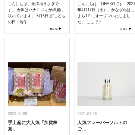
こんにちは、金澤福うさぎで
こんにちは、OHAKOです！202
す。 金沢はハナミズキが綺麗に
年4月17日（土）、かなざわはこ
咲いています。 5月5日は“こども
まち1Ｆにオープンいたしまし
の日・端午...
た。 ここでメ...
2021.04.09
2021.04.09
手土産に大人気「加賀棒
人気フレーバーソルトの
茶…
ご…