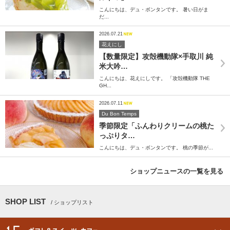
こんにちは、デュ・ボンタンです。 暑い日がま
だ...
2026.07.21
花えにし
【数量限定】攻殻機動隊×手取川 純
米大吟…
こんにちは、花えにしです。 「攻殻機動隊 THE
GH...
2026.07.11
Du Bon Temps
季節限定「ふんわりクリームの桃た
っぷりタ…
こんにちは、デュ・ボンタンです。 桃の季節が...
ショップニュースの一覧を見る
SHOP LIST
/ ショップリスト