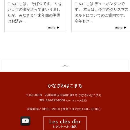
こんにちは。 そば久です。 いよ
こんにちは デュ・ボンタンで
いよ年の瀬が迫ってまいりまし
す。 本日は、今年のクリスマス
たが、みなさま年末年始の準備
タルトについてのご案内です。
はお済み...
今年もク...
かなざわはこまち
〒920-0909 石川県金沢市袋町1番1号 かなざわはこまち
TEL.
076-225-8600
（ル・キューブ金沢）
営業時間／10:00～20:00 ( 飲食フロアは11:00～22:00 )