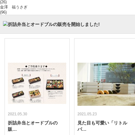
(26)
金澤 福うさぎ
(96)
2021.05.30
2021.05.23
折詰弁当とオードブルの
見た目も可愛い「リトル
販…
バ…