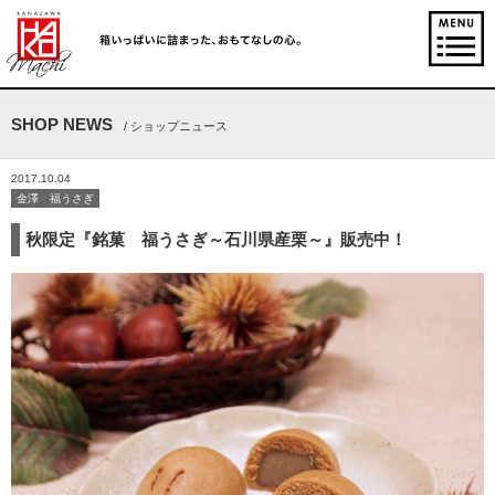
SHOP NEWS
/ ショップニュース
2017.10.04
金澤 福うさぎ
秋限定『銘菓 福うさぎ～石川県産栗～』販売中！