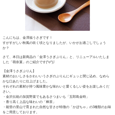
こんにちは、金澤福うさぎです！
すがすがしい秋風の吹く頃となりましたが、いかがお過ごしでしょう
か？
さて、本日は新商品の「金澤うさぎぷりん」と、リニューアルいたしま
した「萌奈菓」のご紹介です(^o^)丿
【金澤うさぎぷりん】
素材のおいしさをかわいいうさぎのぷりんにギュッと閉じ込め、なめら
かな口あたりに仕上げました。
それぞれの素材が持つ風味豊かな味わいと愛くるしい姿をお楽しみくだ
さい。
・金沢伝統の加賀野菜でもあるさつまいも「五郎島金時」
・香り高く上品な味わいの「棒茶」
・能登の里山で育まれた自然な甘さが特徴の「かぼちゃ」の3種類のお味
をご用意しております。