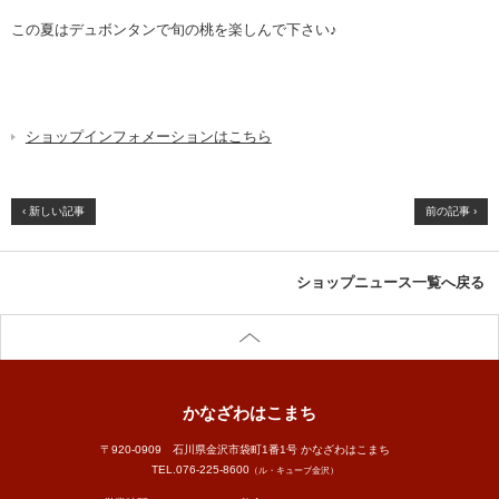
この夏はデュボンタンで旬の桃を楽しんで下さい♪
ショップインフォメーションはこちら
‹ 新しい記事
前の記事 ›
ショップニュース一覧へ戻る
かなざわはこまち
〒920-0909 石川県金沢市袋町1番1号 かなざわはこまち
TEL.
076-225-8600
（ル・キューブ金沢）