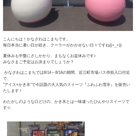
こんにちは！かなざわはこまちです。
毎日本当に暑い日が続き、クーラーがかかせない日々ですね((+_+))
夏休みも中盤にさしかかり、まもなくお盆休みです♪
みなさまご予定はお決まりでしょうか？
かなざわはこまちでは8/14～8/16の期間、近江町市場バス停前入口付近
で、
“アイス×かき氷”で今話題の大人気のスイーツ『ふわふわ雪氷』を販売い
たします！
わたがしのような口どけの、かき氷とは一味違ったひんやりスイーツで
す☆