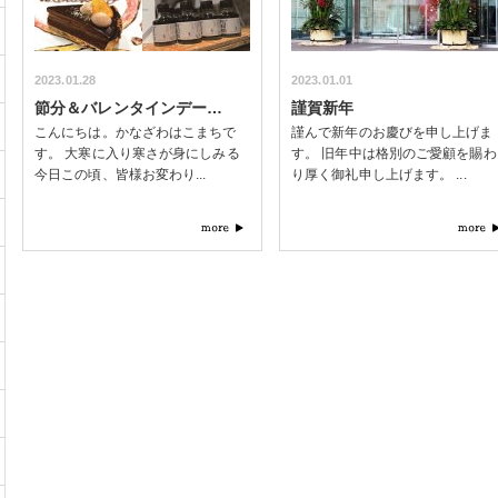
2023.01.28
2023.01.01
節分＆バレンタインデー…
謹賀新年
こんにちは。かなざわはこまちで
謹んで新年のお慶びを申し上げま
す。 大寒に入り寒さが身にしみる
す。 旧年中は格別のご愛顧を賜わ
今日この頃、皆様お変わり...
り厚く御礼申し上げます。 ...