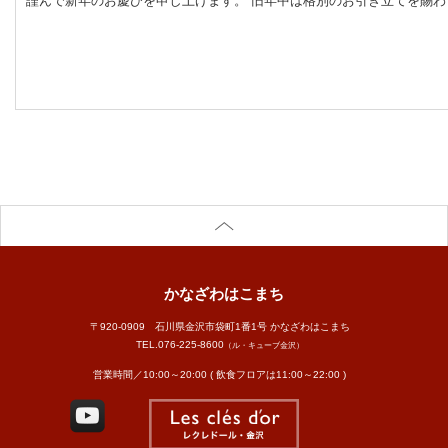
謹んで新年のお慶びを申し上げます。 旧年中は格別のお引き立てを賜わり厚く
かなざわはこまち
〒920-0909 石川県金沢市袋町1番1号 かなざわはこまち
TEL.
076-225-8600
（ル・キューブ金沢）
営業時間／10:00～20:00 ( 飲食フロアは11:00～22:00 )