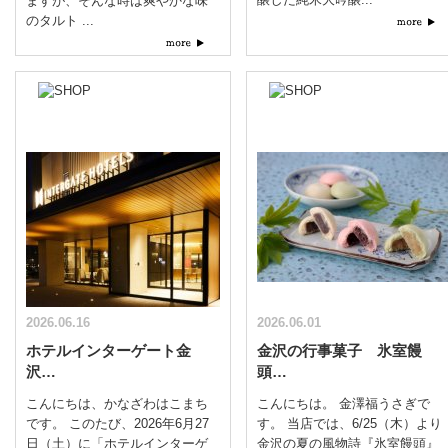
ますが、そんな時は爽やかな味
のタルト ...
2026.06.16
2026.06.01
ホテルインターゲート金
金沢の行事菓子 氷室饅
沢…
頭…
こんにちは、かなざわはこまち
こんにちは。 金澤福うさぎで
です。 このたび、2026年6月27
す。 当店では、6/25（木）より
日（土）に「ホテルインターゲ
金沢の夏の風物詩『氷室饅頭』