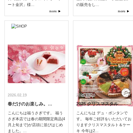
ート金沢」様...
の販売をし...
2026.02.19
2025.10.28
春だけのお楽しみ。…
2025 クリスマスタル…
こんにちは福うさぎです。 福う
こんにちは デュ・ボンタンで
さぎ本店では春の期間限定商品(4
す。 毎年ご好評をいただいてお
月上旬まで)が店頭に並びはじめ
りますクリスマスタルト＆ケー
ました。...
キ 今年は2...