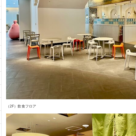
（2F）飲食フロア