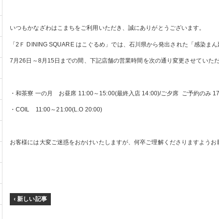
いつもかなざわはこまちをご利用いただき、誠にありがとうございます。
「2Ｆ DINING SQUARE はこぐるめ」では、石川県から発出された「感染
7月26日～8月15日までの間、下記店舗の営業時間を次の通り変更させていた
・和茶寮 一の月 お昼席 11:00～15:00(最終入店 14:00)/ご夕席 ご予約のみ 17:0
・COIL 11:00～21:00(L.O 20:00)
お客様には大変ご迷惑をおかけいたしますが、何卒ご理解くださりますようお
‹ 新しい記事