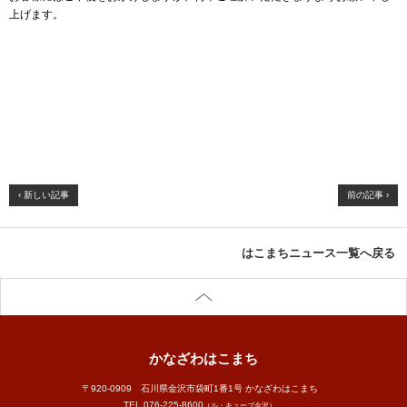
上げます。
‹ 新しい記事
前の記事 ›
はこまちニュース一覧へ戻る
かなざわはこまち
〒920-0909 石川県金沢市袋町1番1号 かなざわはこまち
TEL.
076-225-8600
（ル・キューブ金沢）