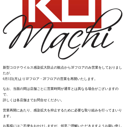
新型コロナウイルス感染拡大防止の観点から3
F
フロアのみ営業をしておりまし
たが、
6月1日
(
月
)
より1
F
フロア・2
F
フロアの営業を再開いたします。
なお、当面の間は店舗ごとに営業時間が通常とは異なる場合がございますの
で、
詳しくは各店舗までお問合せください。
営業再開にあたり、感染拡大を抑止するために必要な取り組みを行ってまいり
ます。
お客様にはご不便をおかけしますが、何卒ご理解いただきますようお願い申し