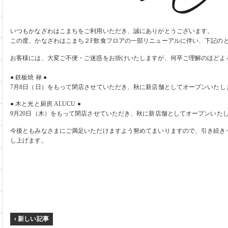
いつもかなざわはこまちをご利用いただき、誠にありがとうございます。
この度、かなざわはこまち２
F
飲食フロアの一部リニューアルに伴い、下記の
お客様には、大変ご不便・ご迷惑をお掛けいたしますが、何卒ご理解のほどよ
● 鉄板焼 禄 ●
7
月
8
日（日）をもって閉店させていただき、秋に新店舗としてオープンいたし
● 木と光と厨房
ALUCU
●
9
月
20
日（木）をもって閉店させていただき、秋に新店舗としてオープンいた
今後ともみなさまにご満足いただけますよう努めてまいりますので、引き続き
し上げます。
‹ 新しい記事