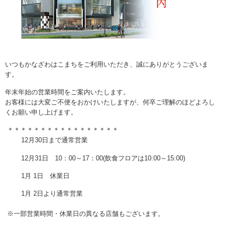
いつもかなざわはこまちをご利用いただき、誠にありがとうございま
す。
年末年始の営業時間をご案内いたします。
お客様には大変ご不便をおかけいたしますが、何卒ご理解のほどよろし
くお願い申し上げます。
＊＊＊＊＊＊＊＊＊＊＊＊＊＊＊＊＊
12
月
30
日まで通常営業
12
月
31
日
10
：
00
～
17
：
00(
飲食フロアは
10:00
～
15:00)
1
月
1
日 休業日
1
月
2
日より通常営業
※一部営業時間・休業日の異なる店舗もございます。