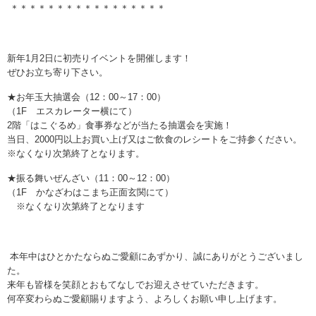
＊＊＊＊＊＊＊＊＊＊＊＊＊＊＊＊＊
新年
1
月
2
日に初売りイベントを開催します！
ぜひ
お立ち寄り下さい。
★お年玉大抽選会（
12
：
00
～
17
：
00
）
（
1F
エスカレーター横にて）
2
階「はこぐるめ」食事券などが当たる抽選会を実施！
当日、
2000
円以上お買い上げ又はご飲食のレシートをご持参ください。
※なくなり次第終了となります。
★振る舞いぜんざい（
11
：
00
～
12
：
00
）
（
1F
かなざわはこまち正面玄関にて）
※なくなり次第終了となります
本年中はひとかたならぬご愛顧にあずかり、誠にありがとうございまし
た。
来年も皆様を笑顔とおもてなしでお迎えさせていただきます。
何卒変わらぬご愛顧賜りますよう、よろしくお願い申し上げます。